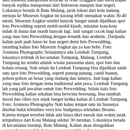
banyak replika transportasi dari Indonesia maupun luar negeri.
Lokasinya berada di Batu Malang, jarak lokasi dari kota malang
menuju ke Museum Angkut ini kurang lebih memakan waktu 30-40
menit. Museum Angkut sendiri banyak banget untuk dijadikan spot
foto Prewedding seperti mobil-mobil klasik, miniatur kota-kota
indah di dunia dan masih banyak lagi. Jadi sangat cocok bagi kalian
yang mau foto Prewedding dengan tematik dan aesthetic. Daripada
kalian jauh jauh harus ke luar negeri demi foto Prewedding,
mending kalian foto Museum Angkut aja ya kan hehe. Foto:
Ammora Photography Selanjutnya ada Lembah Tumpang,
lokasinya terletak di kecamatan Tumpang, Malang. Lembah
Tumpang ini sendiri adalah wisata panorama alam, spot foto dan
kolam renang. Nah selain itu Lembah Tumpang bisa dijadikan salah
satu spot foto Prewedding, seperti patung-patung, candi buatan,
pohon-pohon an besar yang rindang dan lainnya. Jadi bagi kalian
yang mau foto dengan tema tradisional adat jawa, Lembah Tumpang
lah yang jadi jawaban untuk foto Prewedding. Selain kalo foto
Prewedding kalian sekalian bisa berwista berenang, bisa nambah
mood dan vibes nya sejuk banget ketika kalian di Lembah Tumpang
Foto: Ammora Photography Nah kalau tempat satu ini biasanya
disebut bukit teletubies versi low budgetnya teletubies Bromo.
Karena tempat tersebut tidak ada biaya tiket masuk dan waktu jarak
tempuhnya dari Kota Malang sekitar 30 menitan. Lokasinya berada
di kecamatan bumiaji, Batu Malang. Kalian akan disuguhkan