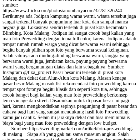
sumber:
https://www.flickr.com/photos/anomharyacom/32781326240
Berikutnya ada Jodipan kampung warna warni, wisata tersebut juga
sangat terkenal banyak pengunjung luar kota dan sampai manca
negara juga. Lokasinya sendiri terletak di pusat kota kecamatan
Blimbing, Kota Malang. Jodipan ini sangat cocok bagi kalian yang
mau foto Prewedding dengan tema full color, karena Jodipan adalah
tempat rumah-rumah warga yang dicat berwarna-warni sehingga
begitu banyak pilihan spot foto yang berwarna sesuai keinginan.
Salah satunya ada dinding-dinding berwarna warni, tangga yang
berwarna warni juga, jembatan kaca, payung-payung berwarna
warni yang bergantungan diatas dan lain sebagainya. Sumber:
Instagram @fixa_project Pasar besar ini terletak di pusat kota
Malang dan dekat dari Alun-Alun kota Malang. Alasan kenapa
pasar besar Malang masuk list rekomendasi foto prewedding karena
tempat spot fotonya begitu klasik dan seperti kota tua, sehingga
cocok banget bagi kalian yang mau foto prewedding berkonsep
tema vintage dan street. Disarankan untuk di pasar besar ini pagi
hari, karena mengkondisikan sepinya pengunjung di pasar besar dan
cahaya pagi hari yang sangat mendukung hasil foto Prewedding
kamu jadi cantik. Selain itu jaraknya dekat dan bisa meminimalis
biaya bagi yang mau foto prewedding dengan low budget.
Sumber: https://weddingmarket.com/artikel/foto-pre-wedding-
di-malang Siapa sih yang gak tau sama museum angkut. Salah
satu museum transportasi terbesar di Asia Tenggara dan menyimpan