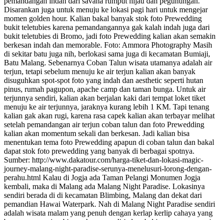
pemandangan indah dari savana rumput hijau dan pegunungan.
Disarankan juga untuk menuju ke lokasi pagi hari untuk mengejar
momen golden hour. Kalian bakal banyak stok foto Prewedding
bukit teletubies karena pemandangannya gak kalah indah juga dari
bukit teletubies di Bromo, jadi foto Prewedding kalian akan semakin
berkesan indah dan memorable. Foto: Ammora Photography Masih
di sekitar batu juga nih, berlokasi sama juga di kecamatan Bumiaji,
Batu Malang. Sebenarnya Coban Talun wisata utamanya adalah air
terjun, tetapi sebelum menuju ke air terjun kalian akan banyak
disuguhkan spot-spot foto yang indah dan aesthetic seperti hutan
pinus, rumah pagupon, apache camp dan taman bunga. Untuk air
terjunnya sendiri, kalian akan berjalan kaki dari tempat loket tiket
menuju ke air terjunnya, jaraknya kurang lebih 1 KM. Tapi tenang
kalian gak akan rugi, karena rasa capek kalian akan terbayar melihat
setelah pemandangan air terjun coban talun dan foto Prewedding
kalian akan momentum sekali dan berkesan. Jadi kalian bisa
menentukan tema foto Prewedding apapun di coban talun dan bakal
dapat stok foto prewedding yang banyak di berbagai spotnya.
Sumber: http://www.dakatour.com/harga-tiket-dan-lokasi-magic-
journey-malang-night-paradise-serunya-menelusuri-lorong-dengan-
perahu.html Kalau di Jogja ada Taman Pelangi Monumen Jogja
kembali, maka di Malang ada Malang Night Paradise. Lokasinya
sendiri berada di di kecamatan Blimbing, Malang dan dekat dari
pemandian Hawai Waterpark. Nah di Malang Night Paradise sendiri
adalah wisata malam yang penuh dengan kerlap kerlip cahaya yang