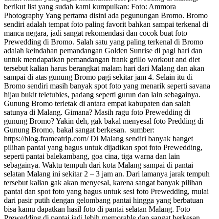
berikut list yang sudah kami kumpulkan: Foto: Ammora
Photography Yang pertama disini ada pegunungan Bromo. Bromo
sendiri adalah tempat foto paling favorit bahkan sampai terkenal di
manca negara, jadi sangat rekomendasi dan cocok buat foto
Prewedding di Bromo. Salah satu yang paling terkenal di Bromo
adalah keindahan pemandangan Golden Sunrise di pagi hari dan
untuk mendapatkan pemandangan frank grillo workout and diet
tersebut kalian harus berangkat malam hari dari Malang dan akan
sampai di atas gunung Bromo pagi sekitar jam 4. Selain itu di
Bromo sendiri masih banyak spot foto yang menarik seperti savana
hijau bukit teletubies, padang seperti gurun dan lain sebagainya.
Gunung Bromo terletak di antara empat kabupaten dan salah
satunya di Malang. Gimana? Masih ragu foto Prewedding di
gunung Bromo? Yakin deh, gak bakal menyesal foto Predding di
Gunung Bromo, bakal sangat berkesan. sumber:
https://blog.frameatrip.com/ Di Malang sendiri banyak banget
pilihan pantai yang bagus untuk dijadikan spot foto Prewedding,
seperti pantai balekambang, goa cina, tiga warna dan lain
sebagainya. Waktu tempuh dari kota Malang sampai di pantai
selatan Malang ini sekitar 2 – 3 jam an. Dari lamanya jarak tempuh
tersebut kalian gak akan menyesal, karena sangat banyak pilihan
pantai dan spot foto yang bagus untuk sesi foto Prewedding, mulai
dari pasir putih dengan gelombang pantai hingga yang berbatuan
bisa kamu dapatkan hasil foto di pantai selatan Malang. Foto
Prewedding di pantai jadi lebih memorable dan sangat berkesan